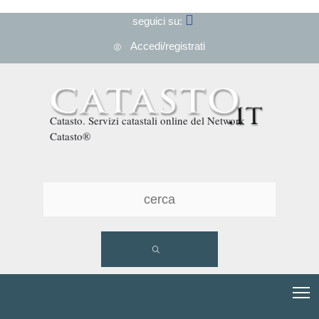
seguici su:
Accedi/registrati
Catasto. Servizi catastali online del Network
Catasto®
T