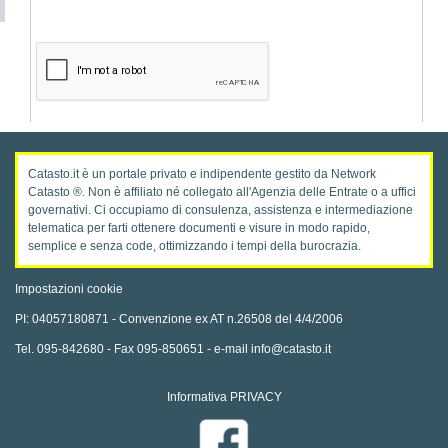
Catasto.it è un portale privato e indipendente gestito da Network
Catasto ®. Non è affiliato né collegato all'Agenzia delle Entrate o a uffici
governativi. Ci occupiamo di consulenza, assistenza e intermediazione
telematica per farti ottenere documenti e visure in modo rapido,
semplice e senza code, ottimizzando i tempi della burocrazia.
Impostazioni cookie
PI: 04057180871 - Convenzione ex AT n.26508 del 4/4/2006
Tel. 095-842680 - Fax 095-850651 - e-mail info@catasto.it
Informativa PRIVACY