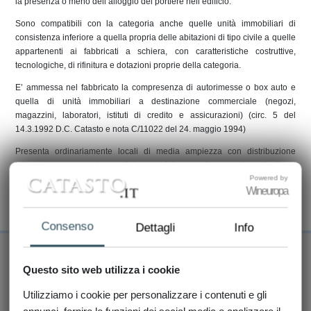
la presenza o meno dell’alloggio del portiere nell’edificio.
Sono compatibili con la categoria anche quelle unità immobiliari di
consistenza inferiore a quella propria delle abitazioni di tipo civile a quelle
appartenenti ai fabbricati a schiera, con caratteristiche costruttive,
tecnologiche, di rifinitura e dotazioni proprie della categoria.
E’ ammessa nel fabbricato la compresenza di autorimesse o box auto e
quella di unità immobiliari a destinazione commerciale (negozi,
magazzini, laboratori, istituti di credito e assicurazioni) (circ. 5 del
14.3.1992 D.C. Catasto e nota C/11022 del 24. maggio 1994)
Presenta ordinariamente locali di media ampiezza con distribuzione
interna e opere esterne di buona fattura, collegamenti verticali ed
Powered by
orizzontali ampi e ben illuminati.
Wineuropa
Le rifiniture sono di buona o ottima fattura, così come i materiali impiegati.
È provvista di impianti di ordinaria tecnologia.
Consenso
Dettagli
Info
Richiedi servizi Catastali online:
Questo sito web utilizza i cookie
Visure Catastali direttamente On Line
Utilizziamo i cookie per personalizzare i contenuti e gli