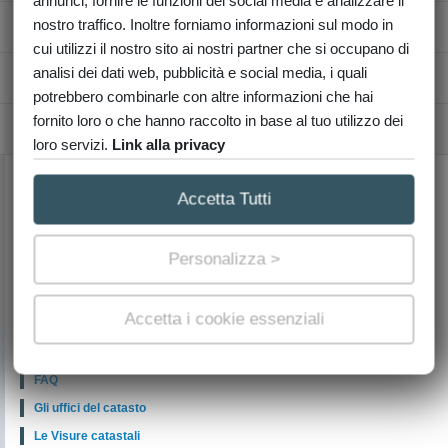
annunci, fornire le funzioni dei social media e analizzare il
nostro traffico. Inoltre forniamo informazioni sul modo in
Richiesta Visure Catastali
cui utilizzi il nostro sito ai nostri partner che si occupano di
analisi dei dati web, pubblicità e social media, i quali
Planimetrie catastali certificate
potrebbero combinarle con altre informazioni che hai
fornito loro o che hanno raccolto in base al tuo utilizzo dei
Estratti di mappa terreni
loro servizi.
Link alla privacy
VISURE CATASTALI ONLINE H24
Accetta Tutti
Servizi in differita:
Orario dalle 9.00 alle 20.00
Personalizza >
Sabato dalle 9.00 alle 13
Categorie Catastali
Accetta i cookie essenziali
Archivio news
Lessico catastale
FAQ
Gli uffici del catasto
Le Visure catastali