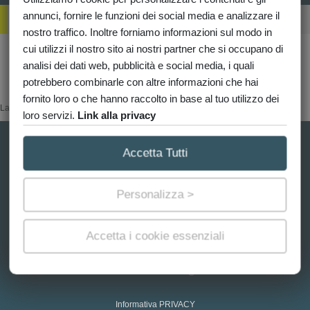
R
annunci, fornire le funzioni dei social media e analizzare il
Ichieste
nostro traffico. Inoltre forniamo informazioni sul modo in
cui utilizzi il nostro sito ai nostri partner che si occupano di
Non hai richieste in corso
analisi dei dati web, pubblicità e social media, i quali
potrebbero combinarle con altre informazioni che hai
fornito loro o che hanno raccolto in base al tuo utilizzo dei
La categoria richiesta non è disponibile
loro servizi.
Link alla privacy
Catasto.it è un portale privato e indipendente gestito da Network
Accetta Tutti
Catasto ®. Non è affiliato né collegato all'Agenzia delle Entrate o a uffici
governativi. Ci occupiamo di consulenza, assistenza e intermediazione
telematica per farti ottenere documenti e visure in modo rapido,
Personalizza >
semplice e senza code, ottimizzando i tempi della burocrazia.
Impostazioni cookie
Accetta i cookie essenziali
PI: 04057180871 - Convenzione ex AT n.26508 del 4/4/2006
Tel. 095-842680 - Fax 095-850651 - e-mail info@catasto.it
Informativa PRIVACY