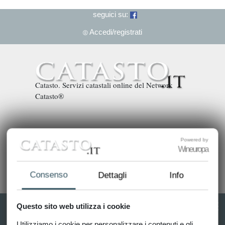
seguici su:
Accedi/registrati
Catasto. Servizi catastali online del Network
Catasto®
Powered by
Wineuropa
Consenso
Dettagli
Info
Questo sito web utilizza i cookie
T
Utilizziamo i cookie per personalizzare i contenuti e gli