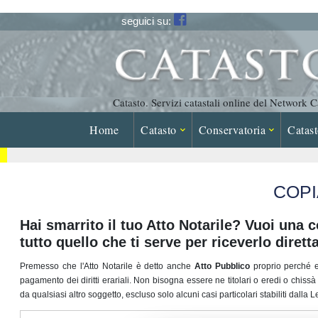
seguici su:
Catasto. Servizi catastali online del Network 
Home
Catasto
Conservatoria
Catast
COPI
Hai smarrito il tuo Atto Notarile? Vuoi una c
tutto quello che ti serve per riceverlo diret
Premesso che l'Atto Notarile è detto anche
Atto Pubblico
proprio perché es
pagamento dei diritti erariali. Non bisogna essere ne titolari o eredi o chissà 
da qualsiasi altro soggetto, escluso solo alcuni casi particolari stabiliti dalla 