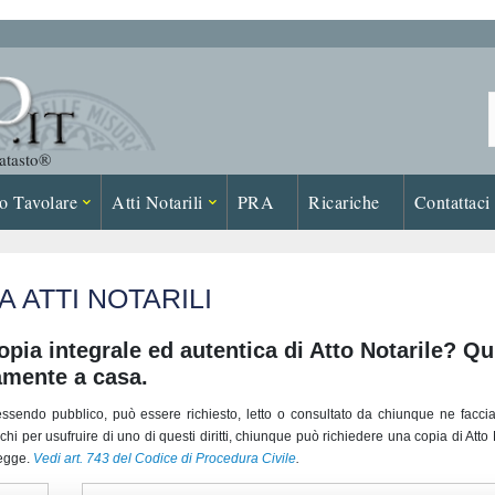
Catasto®
o Tavolare
Atti Notarili
PRA
Ricariche
Contattaci
A ATTI NOTARILI
opia integrale ed autentica di Atto Notarile? Qu
tamente a casa.
sendo pubblico, può essere richiesto, letto o consultato da chiunque ne faccia 
chi per usufruire di uno di questi diritti, chiunque può richiedere una copia di Atto 
Legge.
Vedi art. 743 del Codice di Procedura Civile
.