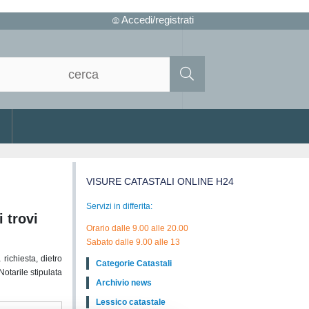
Accedi/registrati
VISURE CATASTALI ONLINE H24
Servizi in differita:
i trovi
Orario dalle 9.00 alle 20.00
Sabato dalle 9.00 alle 13
richiesta, dietro
Categorie Catastali
Notarile stipulata
Archivio news
Lessico catastale