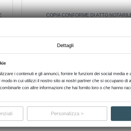
E
COPIA CONFORME DI ATTO NOTARIL
ativi
Se possedete i dati essenziali, almeno il Notaio e data di 
eremo
repertorio, poi anche tutti quelli a vostra disposizione, penserem
Dettagli
evare
ricercare trovare l'Atto Pubblico, farne produrre copia conforme,
spedendo una copia conforme al vostro recapito.
i €
Costo compreso iva e fino a 60€ di diritti e
kie
190,00
zzare i contenuti e gli annunci, fornire le funzioni dei social media e an
>
RICHIEDI
modo in cui utilizzi il nostro sito ai nostri partner che si occupano di a
combinarle con altre informazioni che hai fornito loro o che hanno racco
nziali
Personalizza >