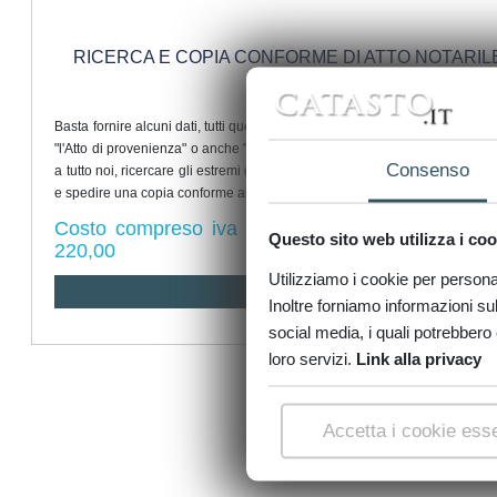
RICERCA E COPIA CONFORME DI ATTO NOTARIL
Basta fornire alcuni dati, tutti quelli a vostra disposizione, anche solo indic
"l'Atto di provenienza" o anche "l'Atto d'acquisto dei miei genitori", pens
Consenso
a tutto noi, ricercare gli estremi dell'Atto Pubblico, dov'è conservato, prel
e spedire una copia conforme al vostro recapito.
Costo compreso iva e fino a 60€ di diritti erarial
Questo sito web utilizza i coo
220,00
Utilizziamo i cookie per personali
RICHIEDI
Inoltre forniamo informazioni sul 
social media, i quali potrebbero 
loro servizi.
Link alla privacy
Accetta i cookie esse