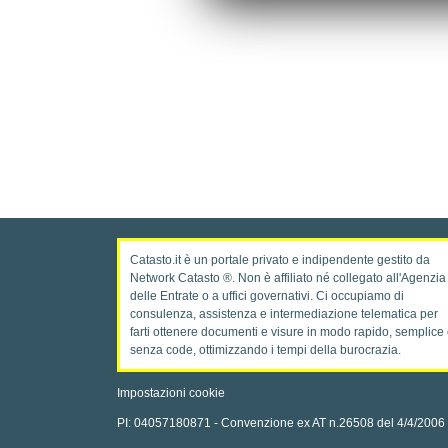
Catasto.it è un portale privato e indipendente gestito da
Network Catasto ®. Non è affiliato né collegato all'Agenzia
delle Entrate o a uffici governativi. Ci occupiamo di
consulenza, assistenza e intermediazione telematica per
farti ottenere documenti e visure in modo rapido, semplice
senza code, ottimizzando i tempi della burocrazia.
Impostazioni cookie
PI: 04057180871 - Convenzione ex AT n.26508 del 4/4/2006