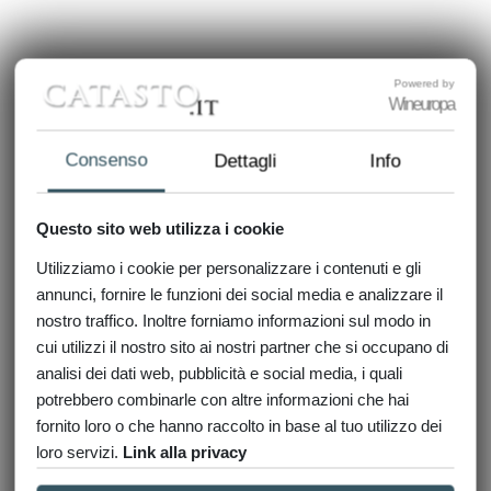
Powered by
Wineuropa
Consenso
Dettagli
Info
Questo sito web utilizza i cookie
Recapiti
Utilizziamo i cookie per personalizzare i contenuti e gli
annunci, fornire le funzioni dei social media e analizzare il
Indirizzo: VIA DUOMO 2 - 13100 VERCELLI Telefono: 0161648711 Fax:
nostro traffico. Inoltre forniamo informazioni sul modo in
0650059835 E-mail:
DP.VERCELLI.UPTVERCELLI@AGENZIAENTRATE.IT Posta elettronica
cui utilizzi il nostro sito ai nostri partner che si occupano di
certificata: dp.vercelli@pce.agenziaentrate.it Direttore STEFANO
analisi dei dati web, pubblicità e social media, i quali
GIUSEPPE CHIOZZA (interim) Ufficio per le Relazioni con il Pubblico
potrebbero combinarle con altre informazioni che hai
Orario di apertura: Dal lunedi al venerdi: ore 08.30 - 13.00 Telefono: 0161
fornito loro o che hanno raccolto in base al tuo utilizzo dei
- 648731
loro servizi.
Link alla privacy
Sportelli catastali decentrati: