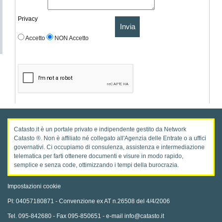
Privacy
Invia
Accetto
NON Accetto
Catasto.it è un portale privato e indipendente gestito da Network
Catasto ®. Non è affiliato né collegato all'Agenzia delle Entrate o a uffici
governativi. Ci occupiamo di consulenza, assistenza e intermediazione
telematica per farti ottenere documenti e visure in modo rapido,
semplice e senza code, ottimizzando i tempi della burocrazia.
Impostazioni cookie
PI: 04057180871 - Convenzione ex AT n.26508 del 4/4/2006
Tel. 095-842680 - Fax 095-850651 - e-mail info@catasto.it