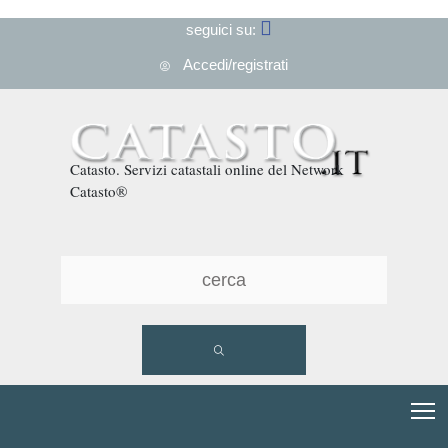
seguici su:
Accedi/registrati
Catasto. Servizi catastali online del Network
Catasto®
T