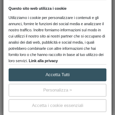
da € 48,80
Questo sito web utilizza i cookie
>
RICHIEDI
Utilizziamo i cookie per personalizzare i contenuti e gli
annunci, fornire le funzioni dei social media e analizzare il
nostro traffico. Inoltre forniamo informazioni sul modo in
cui utilizzi il nostro sito ai nostri partner che si occupano di
analisi dei dati web, pubblicità e social media, i quali
potrebbero combinarle con altre informazioni che hai
ISPEZIONE IPOTECARIA
fornito loro o che hanno raccolto in base al tuo utilizzo dei
loro servizi.
Link alla privacy
da € 22,00
>
RICHIEDI
Accetta Tutti
Personalizza >
Accetta i cookie essenziali
COPIA ATTI NOTARILI