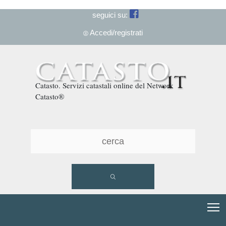
seguici su:
Accedi/registrati
Catasto. Servizi catastali online del Network
Catasto®
T