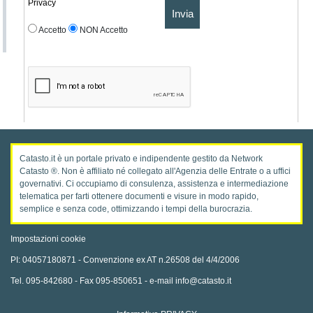
Privacy
Invia
Accetto
NON Accetto
Catasto.it è un portale privato e indipendente gestito da Network
Catasto ®. Non è affiliato né collegato all'Agenzia delle Entrate o a uffici
governativi. Ci occupiamo di consulenza, assistenza e intermediazione
telematica per farti ottenere documenti e visure in modo rapido,
semplice e senza code, ottimizzando i tempi della burocrazia.
Impostazioni cookie
PI: 04057180871 - Convenzione ex AT n.26508 del 4/4/2006
Tel. 095-842680 - Fax 095-850651 - e-mail info@catasto.it