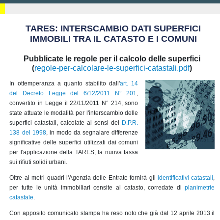
TARES: INTERSCAMBIO DATI SUPERFICI
IMMOBILI TRA IL CATASTO E I COMUNI
Pubblicate le regole per il calcolo delle superfici
(
regole-per-calcolare-le-superfici-catastali.pdf
)
In ottemperanza a quanto stabilito dall'
art. 14
del Decreto Legge del 6/12/2011 N° 201
,
convertito in Legge il 22/11/2011 N° 214, sono
state attuate le modalità per l'interscambio delle
superfici catastali, calcolate ai sensi del
D.P.R.
138 del 1998
, in modo da segnalare differenze
significative delle superfici utilizzati dai comuni
per l'applicazione della TARES, la nuova tassa
sui rifiuti solidi urbani.
Oltre ai metri quadri l'Agenzia delle Entrate fornirà gli
identificativi catastali
,
per tutte le unità immobiliari censite al catasto, corredate di
planimetrie
catastale
.
Con apposito comunicato stampa ha reso noto che già dal 12 aprile 2013 il