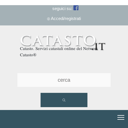
seguici su:
Accedi/registrati
Catasto. Servizi catastali online del Network
Catasto®
T