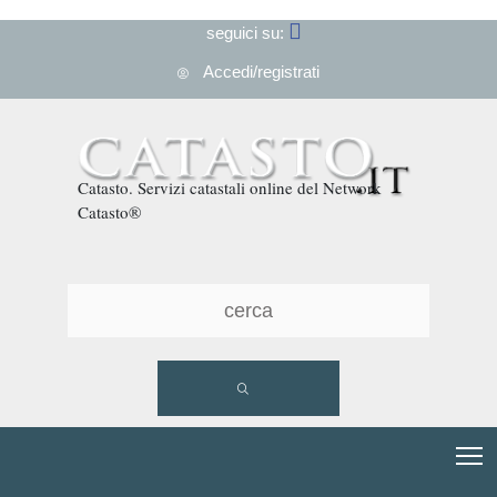
seguici su:
Accedi/registrati
Catasto. Servizi catastali online del Network
Catasto®
T