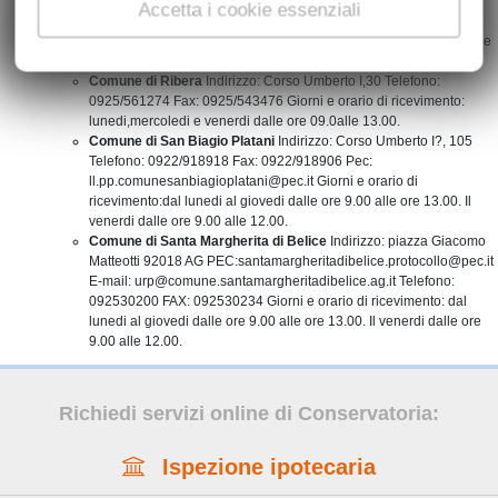
martedi e giovedi dalle ore 09.00 alle 12.00.
Accetta i cookie essenziali
Comune di Menfi
Indirizzo: Via Mazzini,1 Telefono: 0925/70359
Fax: 0925/70353 Giorni e orario di ricevimento: lunedi, mercoledi e
giovedi dalle ore 12.00 alle 14.00.
Comune di Ribera
Indirizzo: Corso Umberto I,30 Telefono:
0925/561274 Fax: 0925/543476 Giorni e orario di ricevimento:
lunedi,mercoledi e venerdi dalle ore 09.0alle 13.00.
Comune di San Biagio Platani
Indirizzo: Corso Umberto I?, 105
Telefono: 0922/918918 Fax: 0922/918906 Pec:
ll.pp.comunesanbiagioplatani@pec.it Giorni e orario di
ricevimento:dal lunedi al giovedi dalle ore 9.00 alle ore 13.00. Il
venerdi dalle ore 9.00 alle 12.00.
Comune di Santa Margherita di Belice
Indirizzo: piazza Giacomo
Matteotti 92018 AG PEC:santamargheritadibelice.protocollo@pec.it
E-mail: urp@comune.santamargheritadibelice.ag.it Telefono:
092530200 FAX: 092530234 Giorni e orario di ricevimento: dal
lunedi al giovedi dalle ore 9.00 alle ore 13.00. Il venerdi dalle ore
9.00 alle 12.00.
Richiedi servizi online di Conservatoria:
Ispezione ipotecaria