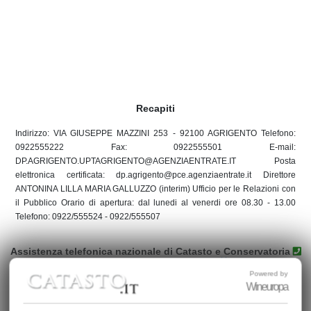
Recapiti
Indirizzo: VIA GIUSEPPE MAZZINI 253 - 92100 AGRIGENTO Telefono:
0922555222 Fax: 0922555501 E-mail:
DP.AGRIGENTO.UPTAGRIGENTO@AGENZIAENTRATE.IT Posta
elettronica certificata: dp.agrigento@pce.agenziaentrate.it Direttore
ANTONINA LILLA MARIA GALLUZZO (interim) Ufficio per le Relazioni con
il Pubblico Orario di apertura: dal lunedi al venerdi ore 08.30 - 13.00
Telefono: 0922/555524 - 0922/555507
Assistenza telefonica nazionale di Catasto e Conservatoria
800.90.96.96
(da telefono fisso) - Oppure
prenota qui
l'appuntamento al Catasto di Agrigento
Powered by
Wineuropa