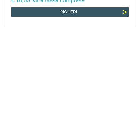
€ 16,50 iva e tasse comprese
>
RICHIEDI