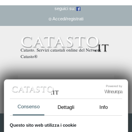
seguici su:
Accedi/registrati
Catasto. Servizi catastali online del Network
Catasto®
Powered by
Wineuropa
Consenso
Dettagli
Info
Questo sito web utilizza i cookie
T