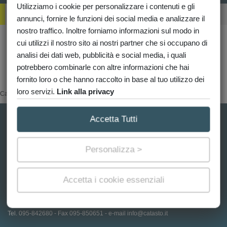
Utilizziamo i cookie per personalizzare i contenuti e gli
R
Ichieste
annunci, fornire le funzioni dei social media e analizzare il
nostro traffico. Inoltre forniamo informazioni sul modo in
cui utilizzi il nostro sito ai nostri partner che si occupano di
Non hai richieste in corso
analisi dei dati web, pubblicità e social media, i quali
potrebbero combinarle con altre informazioni che hai
PREGIUDIZIEVOLI
fornito loro o che hanno raccolto in base al tuo utilizzo dei
loro servizi.
Link alla privacy
Categoria senza articoli
Accetta Tutti
Catasto.it è un portale privato e indipendente gestito da Network
Catasto ®. Non è affiliato né collegato all'Agenzia delle Entrate o a uffici
governativi. Ci occupiamo di consulenza, assistenza e intermediazione
Personalizza >
telematica per farti ottenere documenti e visure in modo rapido,
semplice e senza code, ottimizzando i tempi della burocrazia.
Accetta i cookie essenziali
Impostazioni cookie
PI: 04057180871 - Convenzione ex AT n.26508 del 4/4/2006
Tel. 095-842680 - Fax 095-850651 - e-mail info@catasto.it