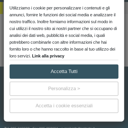
R
Utilizziamo i cookie per personalizzare i contenuti e gli
Ichieste
annunci, fornire le funzioni dei social media e analizzare il
nostro traffico. Inoltre forniamo informazioni sul modo in
Non hai richieste in corso
cui utilizzi il nostro sito ai nostri partner che si occupano di
analisi dei dati web, pubblicità e social media, i quali
potrebbero combinarle con altre informazioni che hai
fornito loro o che hanno raccolto in base al tuo utilizzo dei
L'articolo richiesto non è disponibile per l'acquisto.
loro servizi.
Link alla privacy
Per maggiori informazioni invia una mail a
Accetta Tutti
Catasto.it è un portale privato e indipendente gestito da Network
Catasto ®. Non è affiliato né collegato all'Agenzia delle Entrate o a uffici
Personalizza >
governativi. Ci occupiamo di consulenza, assistenza e intermediazione
telematica per farti ottenere documenti e visure in modo rapido,
semplice e senza code, ottimizzando i tempi della burocrazia.
Accetta i cookie essenziali
Impostazioni cookie
PI: 04057180871 - Convenzione ex AT n.26508 del 4/4/2006