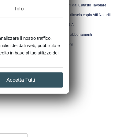
Documenti dal Catasto Tavolare
Info
Ricerca e rilascio copia Atti Notarili
Visure P.R.A.
Ricariche abbonamenti
alizzare il nostro traffico.
Integrazioni
nalisi dei dati web, pubblicità e
lto in base al tuo utilizzo dei
Accetta Tutti