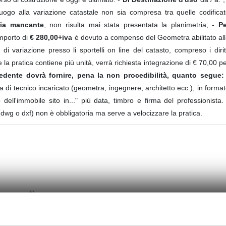
uogo alla variazione catastale non sia compresa tra quelle codifica
ria mancante
, non risulta mai stata presentata la planimetria; -
Pe
importo di
€ 280,00+iva
è dovuto a compenso del Geometra abilitato al
di variazione presso li sportelli on line del catasto, compreso i dirit
e la pratica contiene più unità, verrà richiesta integrazione di € 70,00 p
hiedente dovrà fornire, pena la non procedibilità, quanto segue:
ma di tecnico incaricato (geometra, ingegnere, architetto ecc.), in forma
 dell'immobile sito in..." più data, timbro e firma del professionista.
 (dwg o dxf) non è obbligatoria ma serve a velocizzare la pratica.
Provincia