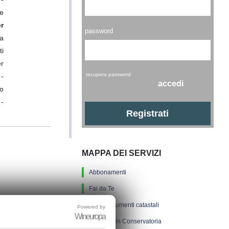
te
r
password
la
ti
er
recupera password
-
accedi
to
 -
Registrati
MAPPA DEI SERVIZI
Abbonamenti
Fai da Te
Tutti i documenti catastali
Powered by
Wineuropa
Ispezioni in Conservatoria