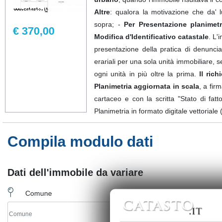
Altre
: qualora la motivazione che da' l
sopra; -
Per Presentazione planimet
€ 370,00
Modifica d'Identificativo catastale
. L'
presentazione della pratica di denuncia 
erariali per una sola unità immobiliare, s
ogni unità in più oltre la prima.
Il ric
Planimetria aggiornata in scala
, a fir
cartaceo e con la scritta "Stato di fatto
Planimetria in formato digitale vettoriale
Compila modulo dati
Dati dell'immobile da variare
Comune