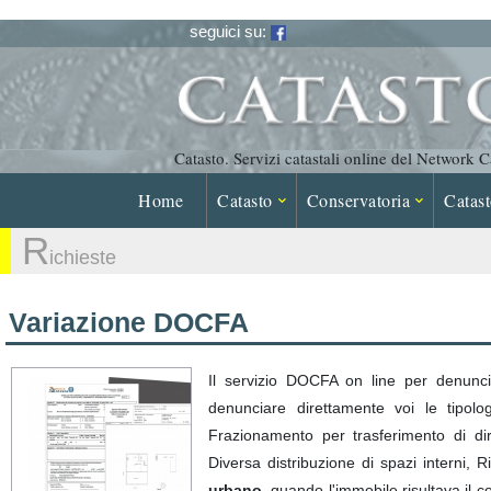
seguici su:
Catasto. Servizi catastali online del Network 
Home
Catasto
Conservatoria
Catast
R
Ichieste
Variazione DOCFA
Il servizio DOCFA on line per denuncie
denunciare direttamente voi le tipolog
Frazionamento per trasferimento di dir
Diversa distribuzione di spazi interni, 
urbano
, quando l'immobile risultava il c