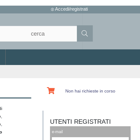
Accedi/registrati
Non hai richieste in corso
di
e,
UTENTI REGISTRATI
e,
o
e-mail
 -