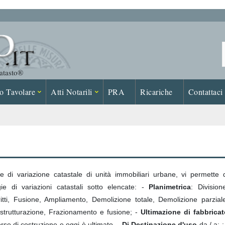
Catasto®
o Tavolare
Atti Notarili
PRA
Ricariche
Contattaci
 di variazione catastale di unità immobiliari urbane, vi permette 
ie di variazioni catastali sotto elencate: -
Planimetrica
: Division
itti, Fusione, Ampliamento, Demolizione totale, Demolizione parzial
Ristrutturazione, Frazionamento e fusione; -
Ultimazione di fabbricat
orso di costruzione e oggi è ultimato. -
Di Destinazione d'uso
da / a: ;