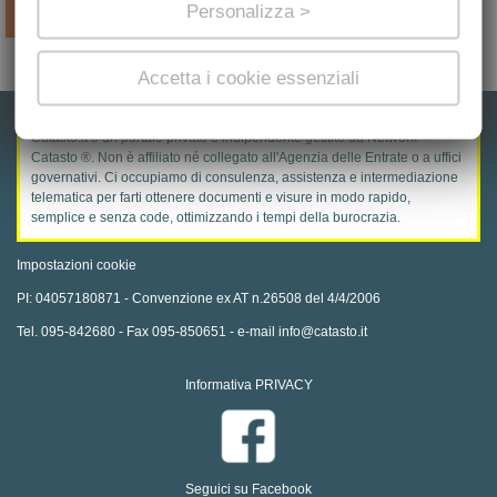
Aggiungi al carrello
Personalizza >
>>>
Tributi Successione
Accetta i cookie essenziali
Catasto.it è un portale privato e indipendente gestito da Network
Catasto ®. Non è affiliato né collegato all'Agenzia delle Entrate o a uffici
governativi. Ci occupiamo di consulenza, assistenza e intermediazione
telematica per farti ottenere documenti e visure in modo rapido,
semplice e senza code, ottimizzando i tempi della burocrazia.
Impostazioni cookie
PI: 04057180871 - Convenzione ex AT n.26508 del 4/4/2006
Tel. 095-842680 - Fax 095-850651 - e-mail info@catasto.it
Informativa PRIVACY
Seguici su Facebook