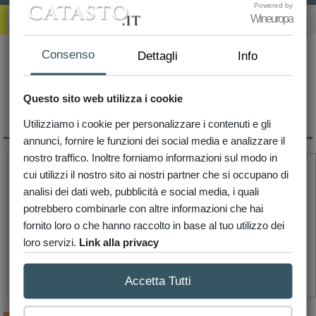
Powered by
R
Wineuropa
Ichieste
Consenso
Dettagli
Info
Non hai richieste in corso
Questo sito web utilizza i cookie
Utilizziamo i cookie per personalizzare i contenuti e gli
Integrazione
annunci, fornire le funzioni dei social media e analizzare il
nostro traffico. Inoltre forniamo informazioni sul modo in
cui utilizzi il nostro sito ai nostri partner che si occupano di
analisi dei dati web, pubblicità e social media, i quali
potrebbero combinarle con altre informazioni che hai
fornito loro o che hanno raccolto in base al tuo utilizzo dei
loro servizi.
Link alla privacy
€ 973,66
Accetta Tutti