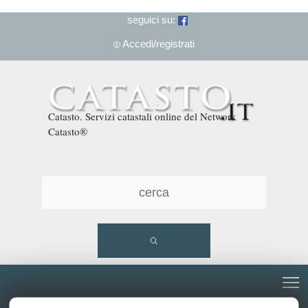
seguici su:
Accedi/registrati
Catasto. Servizi catastali online del Network
Catasto®
T